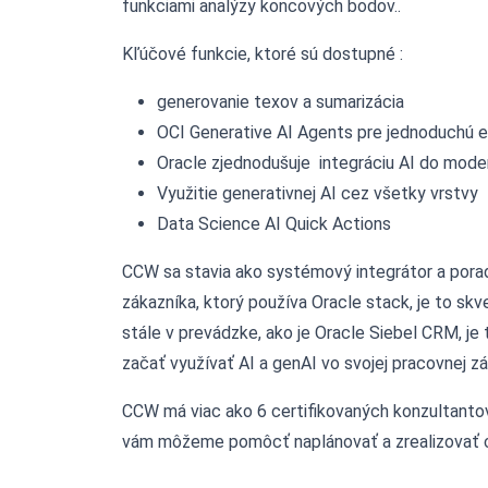
funkciami analýzy koncových bodov..
Kľúčové funkcie, ktoré sú dostupné :
generovanie texov a sumarizácia
OCI Generative AI Agents pre jednoduchú e
Oracle zjednodušuje integráciu AI do mod
Využitie generativnej AI cez všetky vrstvy
Data Science AI Quick Actions
CCW sa stavia ako systémový integrátor a porad
zákazníka, ktorý používa Oracle stack, je to skve
stále v prevádzke, ako je Oracle Siebel CRM, je
začať využívať AI a genAI vo svojej pracovnej zá
CCW má viac ako 6 certifikovaných konzultantov
vám môžeme pomôcť naplánovať a zrealizovať cl