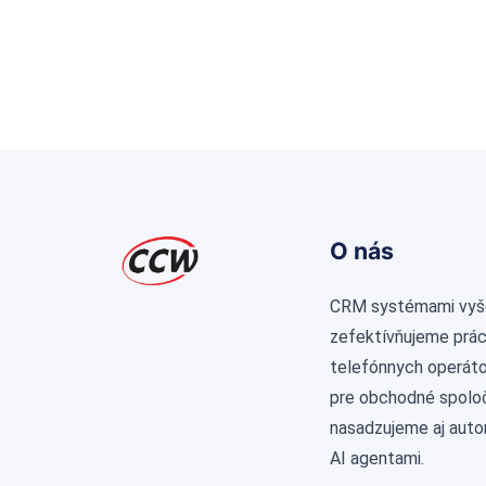
O nás
CRM systémami vyš
zefektívňujeme prá
telefónnych operátor
pre obchodné spolo
nasadzujeme aj aut
AI agentami.