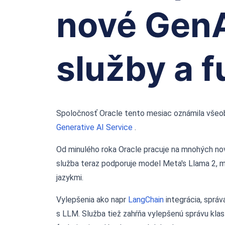
nové GenA
služby a f
Spoločnosť Oracle tento mesiac oznámila vše
Generative AI Service
.
Od minulého roka Oracle pracuje na mnohých nov
služba teraz podporuje model Meta's Llama 2, m
jazykmi.
Vylepšenia ako napr
LangChain
integrácia, sprá
s LLM. Služba tiež zahŕňa vylepšenú správu kl