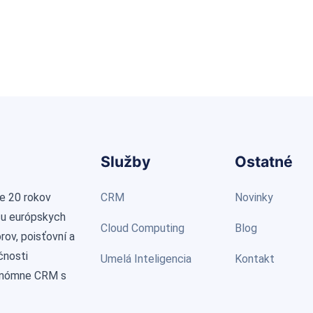
Služby
Ostatné
e 20 rokov
CRM
Novinky
cu európskych
Cloud Computing
Blog
ov, poisťovní a
čnosti
Umelá Inteligencia
Kontakt
onómne CRM s