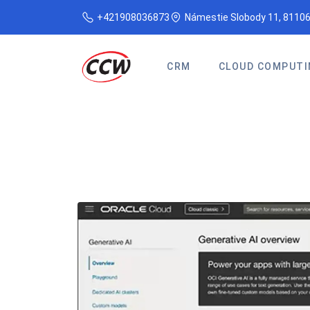
+421908036873
Námestie Slobody 11, 81106
CRM
CLOUD COMPUTI