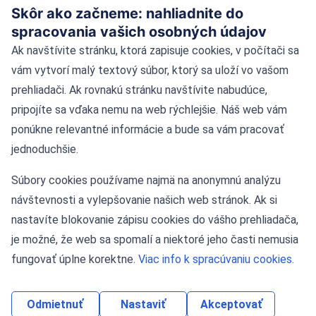
Blog
Skôr ako začneme: nahliadnite do
spracovania vašich osobných údajov
Kontakt
Ak navštívite stránku, ktorá zapisuje cookies, v počítači sa
vám vytvorí malý textový súbor, ktorý sa uloží vo vašom
Kontaktné údaje
prehliadači. Ak rovnakú stránku navštívite nabudúce,
pripojíte sa vďaka nemu na web rýchlejšie. Náš web vám
Námestie Slobody 11, 81106 Bratislava
ponúkne relevantné informácie a bude sa vám pracovať
jednoduchšie.
Tel: +421-2-55424622
Súbory cookies používame najmä na anonymnú analýzu
Mobil: 0908 036 873
návštevnosti a vylepšovanie našich web stránok. Ak si
nastavíte blokovanie zápisu cookies do vášho prehliadača,
je možné, že web sa spomalí a niektoré jeho časti nemusia
fungovať úplne korektne.
Viac info k spracúvaniu cookies.
Odmietnuť
Nastaviť
Akceptovať