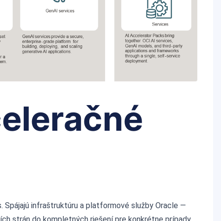
celeračné
 Spájajú infraštruktúru a platformové služby Oracle —
ch strán do kompletných riešení pre konkrétne prípady