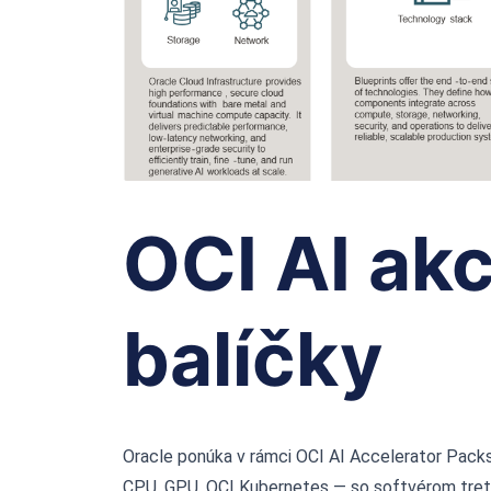
OCI AI ak
balíčky
Oracle ponúka v rámci OCI AI Accelerator Packs.
CPU, GPU, OCI Kubernetes — so softvérom tretí