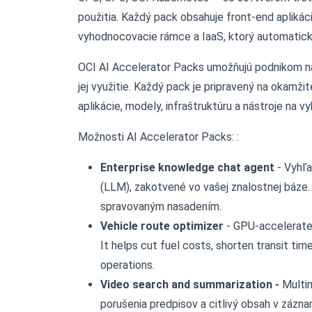
použitia. Každý pack obsahuje front-end aplikác
vyhodnocovacie rámce a IaaS, ktorý automatick
OCI AI Accelerator Packs umožňujú podnikom na
jej využitie. Každý pack je pripravený na okamž
aplikácie, modely, infraštruktúru a nástroje na v
Možnosti AI Accelerator Packs: :
Enterprise knowledge chat agent
- Vyhľ
(LLM), zakotvené vo vašej znalostnej báze.
spravovaným nasadením.
Vehicle route optimizer
- GPU-accelerated
It helps cut fuel costs, shorten transit ti
operations.
Video search and summarization -
Multim
porušenia predpisov a citlivý obsah v zá