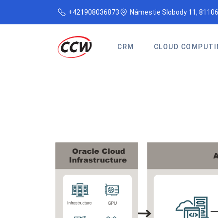
+421908036873
Námestie Slobody 11, 81106
CRM
CLOUD COMPUTI