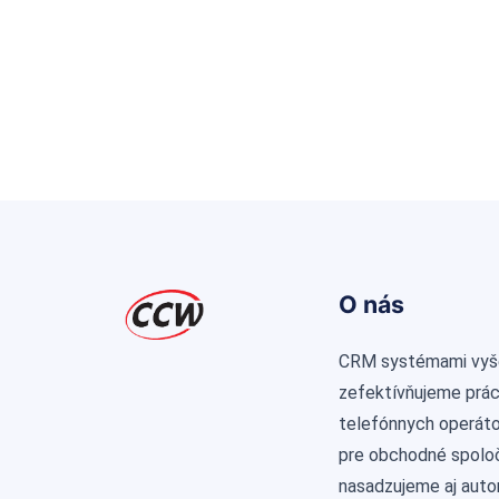
O nás
CRM systémami vyš
zefektívňujeme prá
telefónnych operátor
pre obchodné spolo
nasadzujeme aj aut