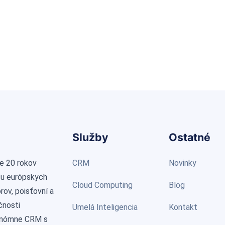
Služby
Ostatné
e 20 rokov
CRM
Novinky
cu európskych
Cloud Computing
Blog
ov, poisťovní a
čnosti
Umelá Inteligencia
Kontakt
onómne CRM s