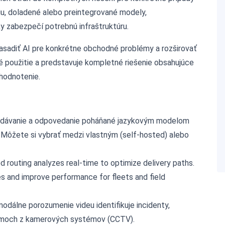
iu, doladené alebo preintegrované modely,
y zabezpečí potrebnú infraštruktúru.
sadiť AI pre konkrétne obchodné problémy a rozširovať
ité použitie a predstavuje kompletné riešenie obsahujúce
yhodnotenie.
adávanie a odpovedanie poháňané jazykovým modelom
 Môžete si vybrať medzi vlastným (self-hosted) alebo
 routing analyzes real-time to optimize delivery paths.
mes and improve performance for fleets and field
odálne porozumenie videu identifikuje incidenty,
znamoch z kamerových systémov (CCTV).