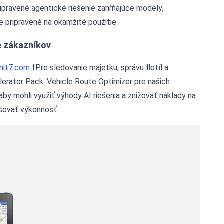
ipravené agentické riešenie zahŕňajúce modely,
je pripravené na okamžité použitie.
e zákazníkov
nit7.com
fPre sledovanie majetku, správu flotíl a
erator Pack: Vehicle Route Optimizer pre našich
 aby mohli využiť výhody AI riešenia a znižovať náklady na
šovať výkonnosť.