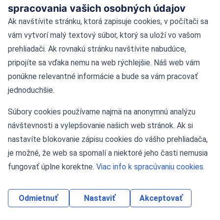
spracovania vašich osobných údajov
Kontakt
Ak navštívite stránku, ktorá zapisuje cookies, v počítači sa
vám vytvorí malý textový súbor, ktorý sa uloží vo vašom
Kontaktné údaje
prehliadači. Ak rovnakú stránku navštívite nabudúce,
pripojíte sa vďaka nemu na web rýchlejšie. Náš web vám
Námestie Slobody 11, 81106 Bratislava
ponúkne relevantné informácie a bude sa vám pracovať
jednoduchšie.
Tel: +421-2-55424622
Súbory cookies používame najmä na anonymnú analýzu
Mobil: 0908 036 873
návštevnosti a vylepšovanie našich web stránok. Ak si
nastavíte blokovanie zápisu cookies do vášho prehliadača,
je možné, že web sa spomalí a niektoré jeho časti nemusia
fungovať úplne korektne.
Viac info k spracúvaniu cookies.
Odmietnuť
Nastaviť
Akceptovať
2026 © CCW s.r.o.
Tvorba web stránok
a
redakčný systém