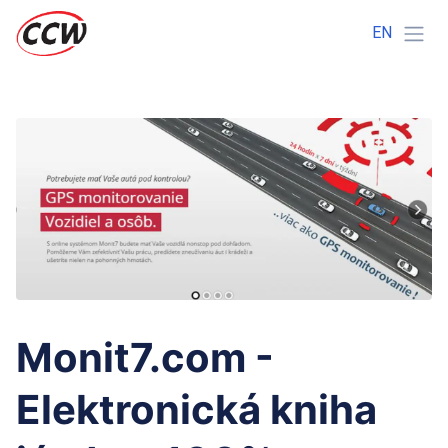
EN
Monit7.com -
Elektronická kniha