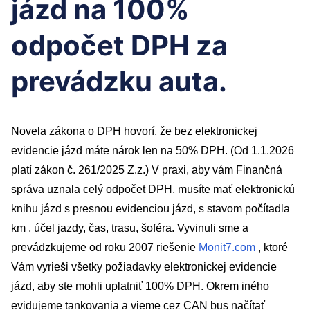
jázd na 100%
odpočet DPH za
prevádzku auta.
Novela zákona o DPH hovorí, že bez elektronickej
evidencie jázd máte nárok len na 50% DPH. (Od 1.1.2026
platí zákon č. 261/2025 Z.z.) V praxi, aby vám Finančná
správa uznala celý odpočet DPH, musíte mať elektronickú
knihu jázd s presnou evidenciou jázd, s stavom počítadla
km , účel jazdy, čas, trasu, šoféra. Vyvinuli sme a
prevádzkujeme od roku 2007 riešenie
Monit7.com
, ktoré
Vám vyrieši všetky požiadavky elektronickej evidencie
jázd, aby ste mohli uplatniť 100% DPH. Okrem iného
evidujeme tankovania a vieme cez CAN bus načítať