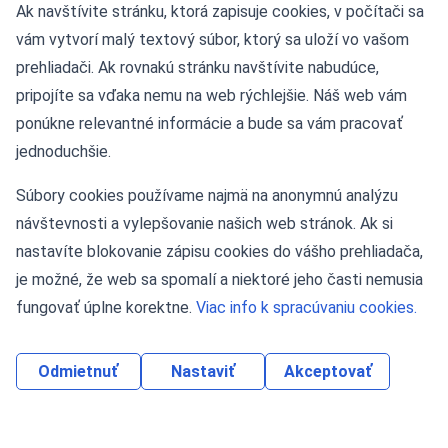
Ak navštívite stránku, ktorá zapisuje cookies, v počítači sa
vám vytvorí malý textový súbor, ktorý sa uloží vo vašom
Kontaktné údaje
prehliadači. Ak rovnakú stránku navštívite nabudúce,
pripojíte sa vďaka nemu na web rýchlejšie. Náš web vám
Námestie Slobody 11, 81106 Bratislava
ponúkne relevantné informácie a bude sa vám pracovať
jednoduchšie.
Tel: +421-2-55424622
Súbory cookies používame najmä na anonymnú analýzu
Mobil: 0908 036 873
návštevnosti a vylepšovanie našich web stránok. Ak si
nastavíte blokovanie zápisu cookies do vášho prehliadača,
je možné, že web sa spomalí a niektoré jeho časti nemusia
fungovať úplne korektne.
Viac info k spracúvaniu cookies.
Odmietnuť
Nastaviť
Akceptovať
2026 © CCW s.r.o.
Tvorba web stránok
a
redakčný systém
od
AlejTech, spol. s r.o.