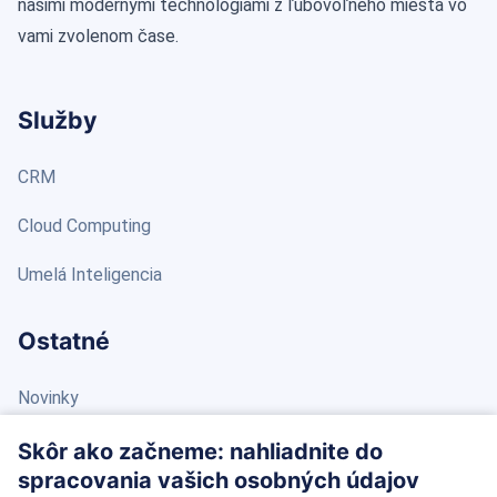
našimi modernými technológiami z ľubovoľného miesta vo
vami zvolenom čase.
Služby
CRM
Cloud Computing
Umelá Inteligencia
Ostatné
Novinky
Blog
Skôr ako začneme: nahliadnite do
spracovania vašich osobných údajov
Kontakt