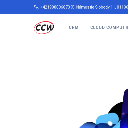
+421908036873
Námestie Slobody 11, 81106
CRM
CLOUD COMPUTI