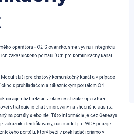
t
ého operátora - O2 Slovensko, sme vyvinuli integráciu
 ich zákazníckeho portálu “O4” pre komunikačný kanál
 Modul slúži pre chatový komunikačný kanál a v prípade
í okno s prehliadačom a zákazníckym portálom O4.
iniciuje chat reláciu z okna na stránke operátora.
govej stratégie je chat smerovaný na vhodného agenta.
aný na portály alebo nie. Táto informácie je cez Genesys
je zákazník identifikovaný, náš modul pre WDE použije
zníckeho portálu, ktorý beží v prehliadači priamo v