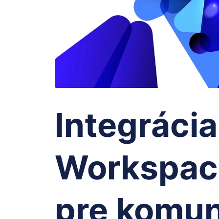
Integráci
Workspac
pre komu