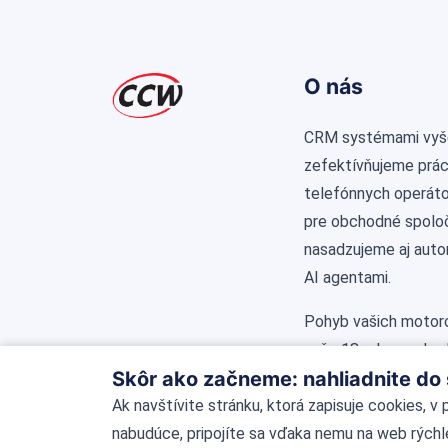
O nás
CRM systémami vyš
zefektívňujeme prá
telefónnych operátor
pre obchodné spolo
nasadzujeme aj aut
AI agentami.
Pohyb vašich motoro
vyše 18 rokov pohodl
Skôr ako začneme: nahliadnite do
riadia v reálnom čas
používateľov našim
Ak navštívite stránku, ktorá zapisuje cookies, v
technológiami z ľub
nabudúce, pripojíte sa vďaka nemu na web rýchl