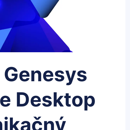
a Genesys
e Desktop
nikačný