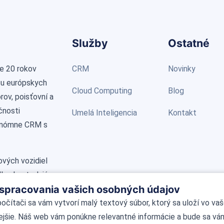
Služby
Ostatné
e 20 rokov
CRM
Novinky
cu európskych
Cloud Computing
Blog
ov, poisťovní a
čnosti
Umelá Inteligencia
Kontakt
onómne CRM s
vých vozidiel
ne kontrolujú a
 spracovania vašich osobných údajov
e stovky
i modernými
 počítači sa vám vytvorí malý textový súbor, ktorý sa uloží vo va
ovoľného miesta
ejšie. Náš web vám ponúkne relevantné informácie a bude sa vá