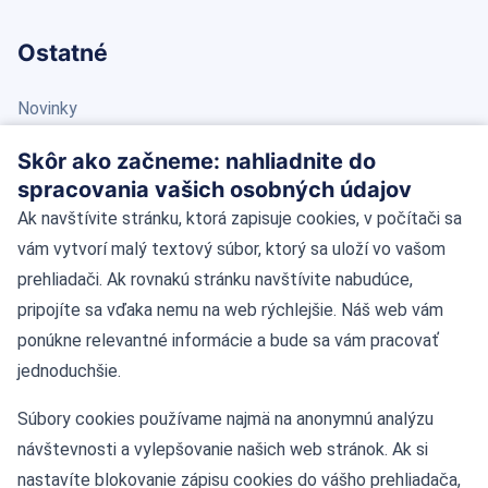
Ostatné
Novinky
Blog
Skôr ako začneme: nahliadnite do
spracovania vašich osobných údajov
Kontakt
Ak navštívite stránku, ktorá zapisuje cookies, v počítači sa
vám vytvorí malý textový súbor, ktorý sa uloží vo vašom
Kontaktné údaje
prehliadači. Ak rovnakú stránku navštívite nabudúce,
pripojíte sa vďaka nemu na web rýchlejšie. Náš web vám
Námestie Slobody 11, 81106 Bratislava
ponúkne relevantné informácie a bude sa vám pracovať
jednoduchšie.
Tel: +421-2-55424622
Súbory cookies používame najmä na anonymnú analýzu
Mobil: 0908 036 873
návštevnosti a vylepšovanie našich web stránok. Ak si
nastavíte blokovanie zápisu cookies do vášho prehliadača,