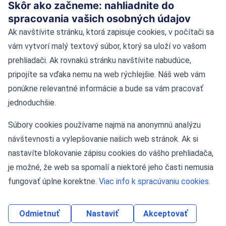
Blog
Skôr ako začneme: nahliadnite do
spracovania vašich osobných údajov
Kontakt
Ak navštívite stránku, ktorá zapisuje cookies, v počítači sa
vám vytvorí malý textový súbor, ktorý sa uloží vo vašom
Kontaktné údaje
prehliadači. Ak rovnakú stránku navštívite nabudúce,
pripojíte sa vďaka nemu na web rýchlejšie. Náš web vám
Námestie Slobody 11, 81106 Bratislava
ponúkne relevantné informácie a bude sa vám pracovať
jednoduchšie.
Tel: +421-2-55424622
Súbory cookies používame najmä na anonymnú analýzu
Mobil: 0908 036 873
návštevnosti a vylepšovanie našich web stránok. Ak si
nastavíte blokovanie zápisu cookies do vášho prehliadača,
je možné, že web sa spomalí a niektoré jeho časti nemusia
fungovať úplne korektne.
Viac info k spracúvaniu cookies.
Odmietnuť
Nastaviť
Akceptovať