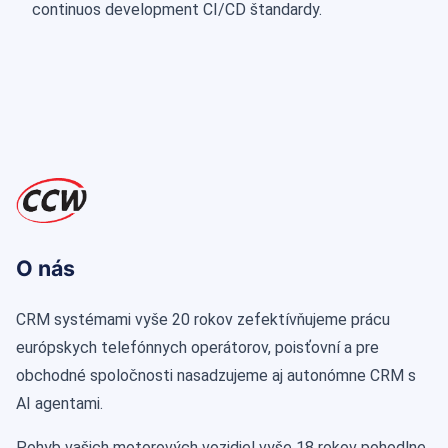
continuos development CI/CD štandardy.
O nás
CRM systémami vyše 20 rokov zefektívňujeme prácu
európskych telefónnych operátorov, poisťovní a pre
obchodné spoločnosti nasadzujeme aj autonómne CRM s
AI agentami.
Pohyb vašich motorových vozidiel vyše 18 rokov pohodlne