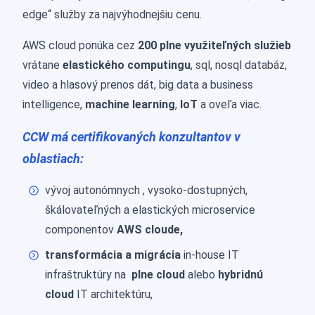
edge“ služby za najvýhodnejšiu cenu.
AWS cloud ponúka cez
200 plne využiteľných služieb
vrátane
elastického computingu
, sql, nosql databáz,
video a hlasový prenos dát, big data a business
intelligence,
machine learning
,
IoT
a oveľa viac.
CCW
má certifikovaných konzultantov v
oblastiach:
vývoj autonómnych , vysoko-dostupných,
škálovateľných a elastických microservice
componentov
AWS cloude,
transformácia a
migrácia
in-house IT
infraštruktúry na
plne cloud
alebo
hybridnú
cloud
IT architektúru,