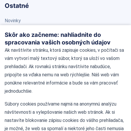
Ostatné
Novinky
Blog
Skôr ako začneme: nahliadnite do
spracovania vašich osobných údajov
Kontakt
Ak navštívite stránku, ktorá zapisuje cookies, v počítači sa
vám vytvorí malý textový súbor, ktorý sa uloží vo vašom
Kontaktné údaje
prehliadači. Ak rovnakú stránku navštívite nabudúce,
pripojíte sa vďaka nemu na web rýchlejšie. Náš web vám
Námestie Slobody 11, 81106 Bratislava
ponúkne relevantné informácie a bude sa vám pracovať
jednoduchšie.
Tel: +421-2-55424622
Súbory cookies používame najmä na anonymnú analýzu
Mobil: 0908 036 873
návštevnosti a vylepšovanie našich web stránok. Ak si
nastavíte blokovanie zápisu cookies do vášho prehliadača,
je možné, že web sa spomalí a niektoré jeho časti nemusia